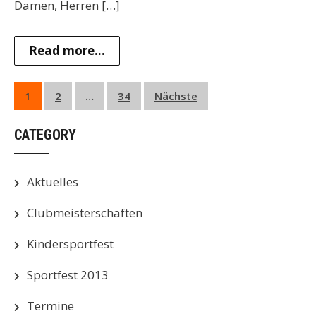
Damen, Herren […]
Read more...
Seitennummerierung
1
2
…
34
Nächste
der
CATEGORY
Beiträge
Aktuelles
Clubmeisterschaften
Kindersportfest
Sportfest 2013
Termine