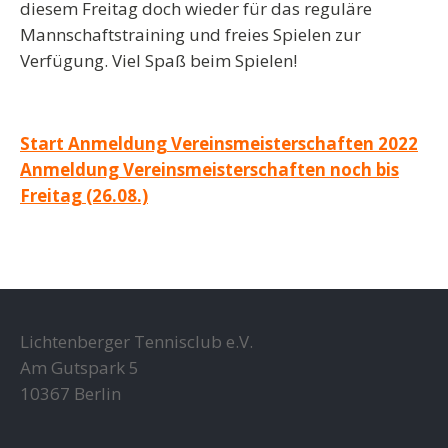
diesem Freitag doch wieder für das reguläre
Mannschaftstraining und freies Spielen zur
Verfügung. Viel Spaß beim Spielen!
Beitragsnavigation
Start Anmeldung Vereinsmeisterschaften 2022
Anmeldung Vereinsmeisterschaften noch bis
Freitag (26.08.)
Lichtenberger Tennisclub e.V.
Am Gutspark 5
10367 Berlin