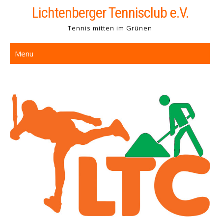
Skip
Lichtenberger Tennisclub e.V.
to
Tennis mitten im Grünen
content
Menu