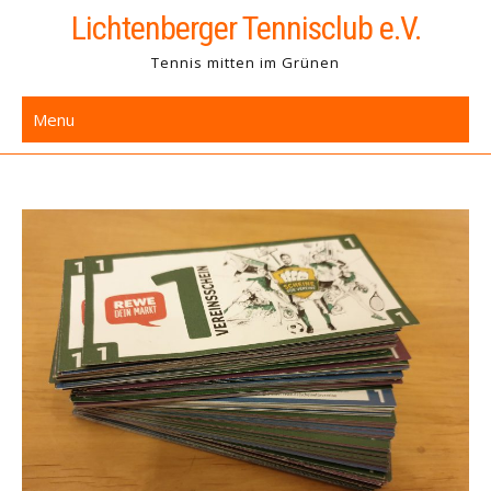
Skip
Lichtenberger Tennisclub e.V.
to
Tennis mitten im Grünen
content
Menu