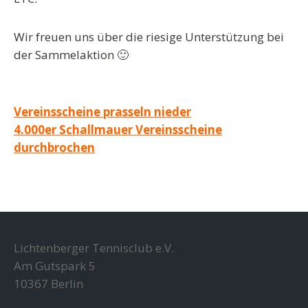
Wir freuen uns über die riesige Unterstützung bei
der Sammelaktion 🙂
Beitragsnavigation
Vereinsscheine prasseln nieder
4.000er Schallmauer Vereinsscheine
durchbrochen
Lichtenberger Tennisclub e.V.
Am Gutspark 5
10367 Berlin