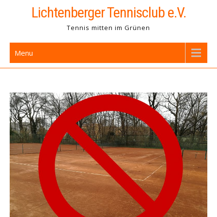
Skip
Lichtenberger Tennisclub e.V.
to
Tennis mitten im Grünen
content
Menu