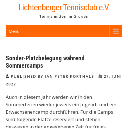
Skip
Lichtenberger Tennisclub e.V.
to
Tennis mitten im Grünen
content
Menu
Sonder-Platzbelegung während
Sommercamps
PUBLISHED BY JAN PETER KORTHALS
27. JUNI
2022
Auch in diesem Jahr werden wir in den
Sommerferien wieder jeweils ein Jugend- und ein
Erwachsenencamp durchführen. Für die Camps
sind folgende Plätze reserviert und stehen
deswegen in der angegebenen Zeit für freies