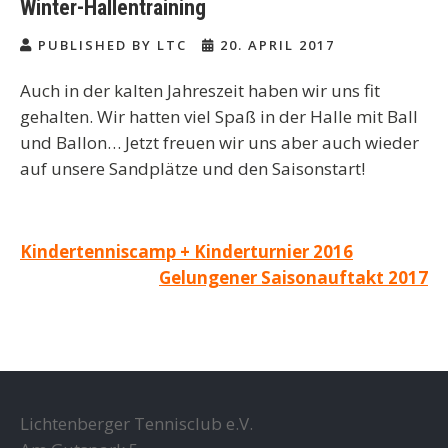
Winter-Hallentraining
PUBLISHED BY LTC
20. APRIL 2017
Auch in der kalten Jahreszeit haben wir uns fit
gehalten. Wir hatten viel Spaß in der Halle mit Ball
und Ballon… Jetzt freuen wir uns aber auch wieder
auf unsere Sandplätze und den Saisonstart!
Beitragsnavigation
Kindertenniscamp + Kinderturnier 2016
Gelungener Saisonauftakt 2017
Lichtenberger Tennisclub e.V.