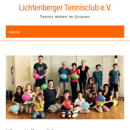
Skip
Lichtenberger Tennisclub e.V.
to
Tennis mitten im Grünen
content
Menu