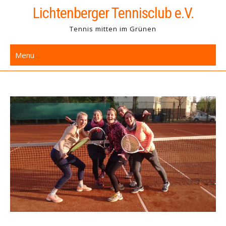
Skip
Lichtenberger Tennisclub e.V.
to
Tennis mitten im Grünen
content
Menu