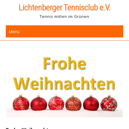
Skip
Lichtenberger Tennisclub e.V.
to
Tennis mitten im Grünen
content
Menu