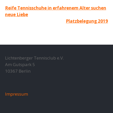
Beitragsnavigation
Reife Tennisschuhe in erfahrenem Alter suchen
neue Liebe
Platzbelegung 2019
Lichtenberger Tennisclub e.V.
Am Gutspark 5
10367 Berlin
Impressum